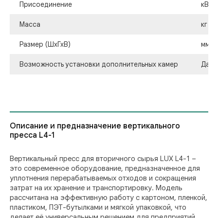
Присоединение
кВт,
Масса
кг
Размер (ШхГхВ)
мм
Возможность установки дополнительных камер
Да/Н
Описание и предназначение вертикального
пресса L4-1
Вертикальный пресс для вторичного сырья LUX L4-1 –
это современное оборудование, предназначенное для
уплотнения перерабатываемых отходов и сокращения
затрат на их хранение и транспортировку. Модель
рассчитана на эффективную работу с картоном, пленкой,
пластиком, ПЭТ-бутылками и мягкой упаковкой, что
делает её универсальным решением для предприятий