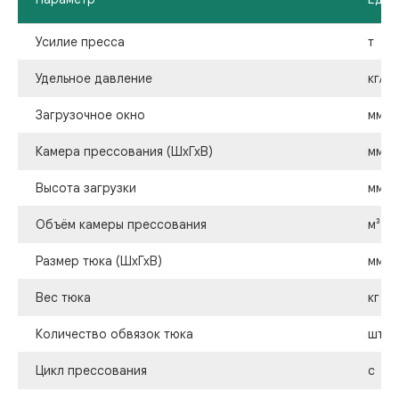
Усилие пресса
т
Удельное давление
кг/м²
Загрузочное окно
мм
Камера прессования (ШхГхВ)
мм
Высота загрузки
мм
Объём камеры прессования
м³
Размер тюка (ШхГхВ)
мм
Вес тюка
кг
Количество обвязок тюка
шт
Цикл прессования
с